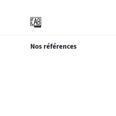
Se rendre au contenu
Nos références