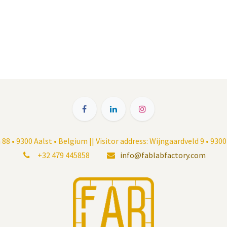
8 • 9300 Aalst • Belgium || Visitor address: Wijngaardveld 9 • 930
+32 479 445858
info@fablabfactory.com