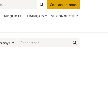
Contactez-nous
MY QUOTE
FRANÇAIS
SE CONNECTER
cts
SHOP or MAKE YOUR QUOTE
STEAMLab
es pays