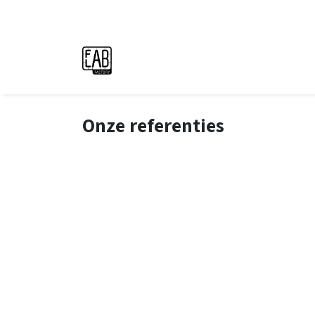
Overslaan naar inhoud
Onze referenties