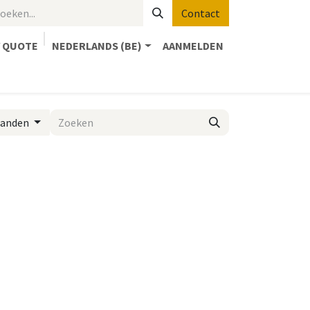
Contact
 QUOTE
NEDERLANDS (BE)
AANMELDEN
3D-PRINTERS
SHOP of OFFERTE
STEAMLab
 landen