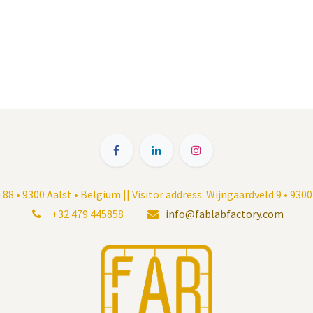
8 • 9300 Aalst • Belgium || Visitor address: Wijngaardveld 9 • 930
+32 479 445858
info@fablabfactory.com