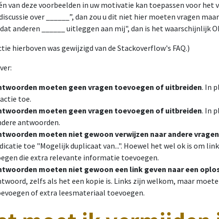
één van deze voorbeelden in uw motivatie kan toepassen voor het 
 discussie over ______”, dan zou u dit niet hier moeten vragen maar 
l dat anderen ______ uitleggen aan mij", dan is het waarschijnlijk O
ctie hierboven was gewijzigd van de Stackoverflow's FAQ.)
ver:
ntwoorden moeten geen vragen toevoegen of uitbreiden
. In 
actie toe.
ntwoorden moeten geen vragen toevoegen of uitbreiden
. In 
ndere antwoorden.
ntwoorden moeten niet gewoon verwijzen naar andere vragen
dicatie toe "Mogelijk duplicaat van...". Hoewel het wel ok is om li
oegen die extra relevante informatie toevoegen.
ntwoorden moeten niet gewoon een link geven naar een oplos
ntwoord, zelfs als het een kopie is. Links zijn welkom, maar moe
oevoegen of extra leesmateriaal toevoegen.