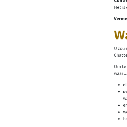
Contro
Het is
Vermei
Wa
U zou 
Chatte
Om te 
waar ...
el
u
w
er
w
he