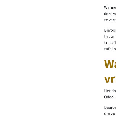
Wannee
deze w
te ver
Bijvoo
het an
trekt 
tafel 
W
v
Het do
Odoo.
Daarom
om zo 