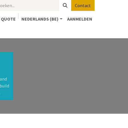
Contact
 QUOTE
NEDERLANDS (BE)
AANMELDEN
3D-PRINTERS
SHOP of OFFERTE
STEAMLab
 and
build
.