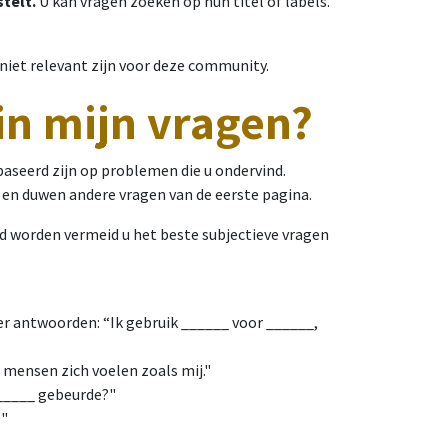
stelt.
U kan vragen zoeken op hun titel of labels.
niet relevant zijn voor deze community.
in mijn vragen?
aseerd zijn op problemen die u ondervind.
 en duwen andere vragen van de eerste pagina.
 worden vermeid u het beste subjectieve vragen
r antwoorden: “Ik gebruik ______ voor ______,
 mensen zich voelen zoals mij."
______ gebeurde?"
?"