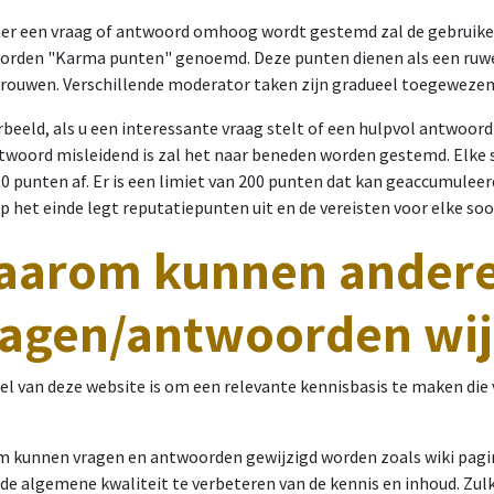
r een vraag of antwoord omhoog wordt gestemd zal de gebruiker
orden "Karma punten" genoemd. Deze punten dienen als een ru
trouwen. Verschillende moderator taken zijn gradueel toegewezen
rbeeld, als u een interessante vraag stelt of een hulpvol antwoor
twoord misleidend is zal het naar beneden worden gestemd. Elke 
10 punten af. Er is een limiet van 200 punten dat kan geaccumulee
op het einde legt reputatiepunten uit en de vereisten voor elke so
aarom kunnen andere
ragen/antwoorden wij
el van deze website is om een relevante kennisbasis te maken di
 kunnen vragen en antwoorden gewijzigd worden zoals wiki pagin
de algemene kwaliteit te verbeteren van de kennis en inhoud. Zu