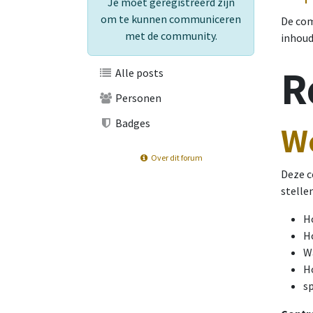
Je moet geregistreerd zijn
om te kunnen communiceren
De com
met de community.
inhoud
R
Alle posts
Personen
Badges
We
Over dit forum
Deze c
stellen
Ho
Ho
Wa
H
s