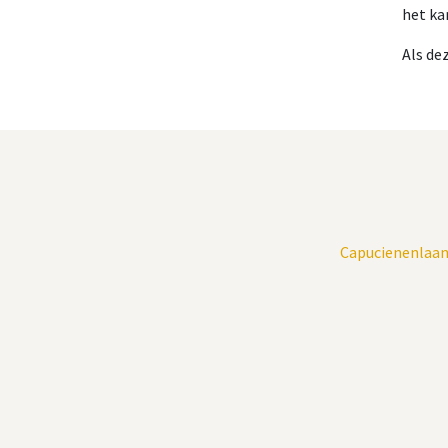
het ka
Als de
Capucienenlaan 8