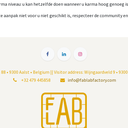
rma niveau: u kan hetzelfde doen wanneer u karma hoog genoeg is
ze aanpak niet voor u niet geschikt is, respecteer de community e
8 • 9300 Aalst • Belgium || Visitor address: Wijngaardveld 9 • 930
+32 479 445858
info@fablabfactory.com