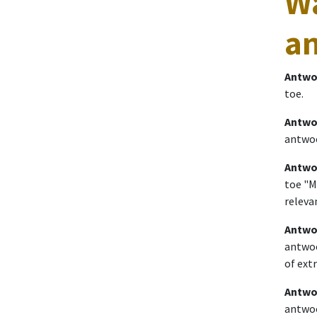
Wa
a
Antwo
toe.
Antwo
antwo
Antwo
toe "M
releva
Antwo
antwoo
of ext
Antwo
antwoo