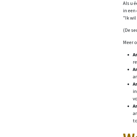
Als u 
in een
"Ik wi
(De se
Meer o
A
re
A
a
A
in
v
A
a
t