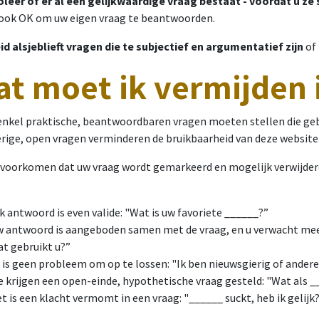
leer of er al een gelijkwaardige vraag bestaat - voordat u ze 
 ook OK om uw eigen vraag te beantwoorden.
d alsjeblieft vragen die te subjectief en argumentatief zijn
of 
t moet ik vermijden 
enkel praktische, beantwoordbaren vragen moeten stellen die geb
rige, open vragen verminderen de bruikbaarheid van deze website
voorkomen dat uw vraag wordt gemarkeerd en mogelijk verwijderd
k antwoord is even valide: "Wat is uw favoriete ______?”
w antwoord is aangeboden samen met de vraag, en u verwacht mee
at gebruikt u?”
 is geen probleem om op te lossen: "Ik ben nieuwsgierig of andere
e krijgen een open-einde, hypothetische vraag gesteld: "Wat als 
t is een klacht vermomt in een vraag: "______ suckt, heb ik gelijk